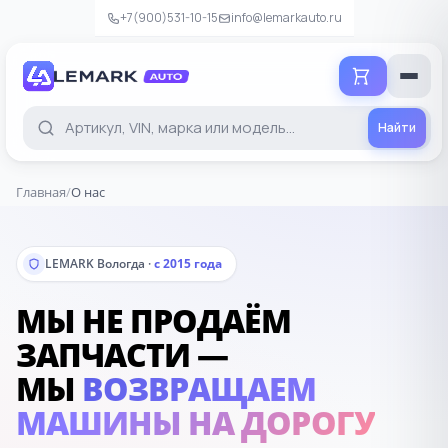
+7(900)531-10-15
info@lemarkauto.ru
Добавить в корзину
Проверьте детали перед добавлением
Найти
Б/У
Главная
/
О нас
В НАЛИЧИИ
СРОК ПОСТАВКИ
Уточняется
Уточняется
LEMARK Вологда ·
с 2015 года
−
+
Количество
МЫ НЕ ПРОДАЁМ
ЗАПЧАСТИ —
0
Итого
₽
МЫ
ВОЗВРАЩАЕМ
МАШИНЫ НА ДОРОГУ
Добавить в корзину