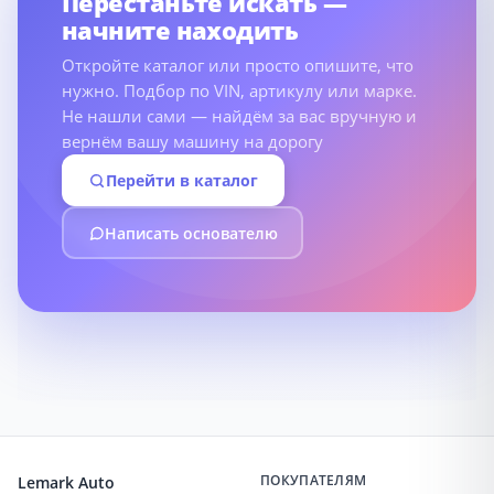
Перестаньте искать —
начните находить
Откройте каталог или просто опишите, что
нужно. Подбор по VIN, артикулу или марке.
Не нашли сами — найдём за вас вручную и
вернём вашу машину на дорогу
Перейти в каталог
Написать основателю
ПОКУПАТЕЛЯМ
Lemark Auto